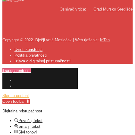
Osnivač vrtića:
Grad Mursko Središće
Copyright © 2022. Dječji vrtić Maslačak | Web rješenje:
InTeh
Uvjeti korištenja
Politika privatnosti
Izjava o digitalnoj pristupačnosti
Transparentnost
Skip to content
Open toolbar
Digitalna pristupačnost
Povećaj tekst
Smanji tekst
Sivi tonovi