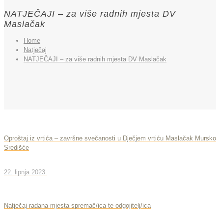
NATJEČAJI – za više radnih mjesta DV
Maslačak
Home
Natječaj
NATJEČAJI – za više radnih mjesta DV Maslačak
Oproštaj iz vrtića – završne svečanosti u Dječjem vrtiću Maslačak Mursko
Središće
22. lipnja 2023.
Natječaj radana mjesta spremač/ica te odgojitelj/ica