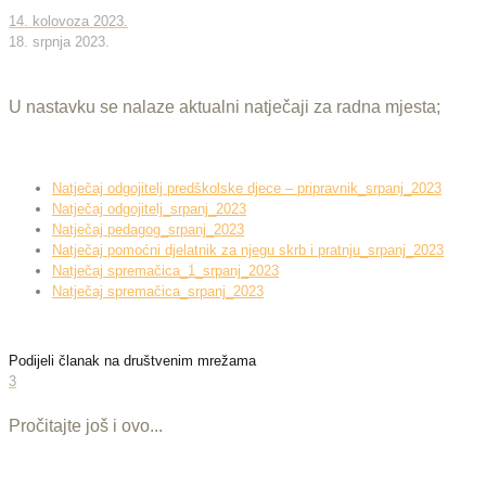
14. kolovoza 2023.
18. srpnja 2023.
U nastavku se nalaze aktualni natječaji za radna mjesta;
Natječaj odgojitelj predškolske djece – pripravnik_srpanj_2023
Natječaj odgojitelj_srpanj_2023
Natječaj pedagog_srpanj_2023
Natječaj pomoćni djelatnik za njegu skrb i pratnju_srpanj_2023
Natječaj spremačica_1_srpanj_2023
Natječaj spremačica_srpanj_2023
Podijeli članak na društvenim mrežama
3
Pročitajte još i ovo...