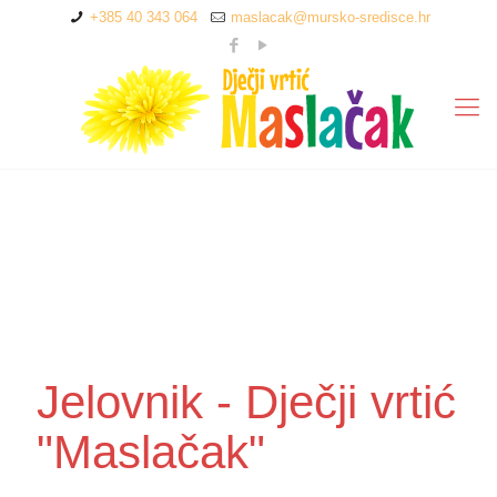
+385 40 343 064
maslacak@mursko-sredisce.hr
Jelovnik - Dječji vrtić
"Maslačak"