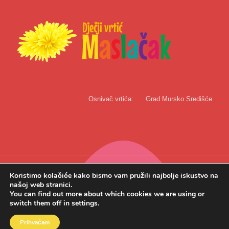
Osnivač vrtića:
Grad Mursko Središće
Koristimo kolačiće kako bismo vam pružili najbolje iskustvo na
našoj web stranici.
You can find out more about which cookies we are using or
Copyright © 2022. Dječji vrtić Maslačak | Web rješenje:
InTeh
switch them off in
settings
.
Uvjeti korištenja
Politika privatnosti
Prihvaćam
Izjava o digitalnoj pristupačnosti