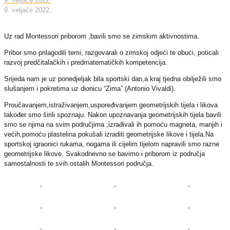
9. veljače 2022.
9. veljače 2022.
Uz rad Montessori priborom ,bavili smo se zimskim aktivnostima.
Pribor smo prilagodili temi, razgovarali o zimskoj odjeći te obući, poticali
razvoj predčitalačkih i predmatematičkih kompetencija.
Srijeda nam je uz ponedjeljak bila sportski dan,a kraj tjedna obilježili smo
slušanjem i pokretima uz dionicu “Zima” (Antonio Vivaldi).
Proučavanjem,istraživanjem,uspoređivanjem geometrijskih tijela i likova
također smo širili spoznaju. Nakon upoznavanja geometrijskih tijela bavili
smo se njima na svim područjima ;izrađivali ih pomoću magneta, manjih i
većih,pomoću plastelina pokušali izraditi geometrijske likove i tijela.Na
sportskoj igraonici rukama, nogama ili cijelim tijelom napravili smo razne
geometrijske likove. Svakodnevno se bavimo i priborom iz područja
samostalnosti te svih ostalih Montessori područja.