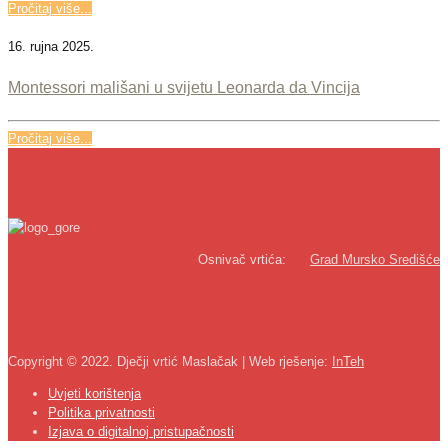
Pročitaj više...
16. rujna 2025.
Montessori mališani u svijetu Leonarda da Vincija
Pročitaj više...
Osnivač vrtića:
Grad Mursko Središće
Copyright © 2022. Dječji vrtić Maslačak | Web rješenje:
InTeh
Uvjeti korištenja
Politika privatnosti
Izjava o digitalnoj pristupačnosti