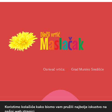
Osnivač vrtića:
Grad Mursko Središće
Koristimo kolačiće kako bismo vam pružili najbolje iskustvo na
našoj web stranici.