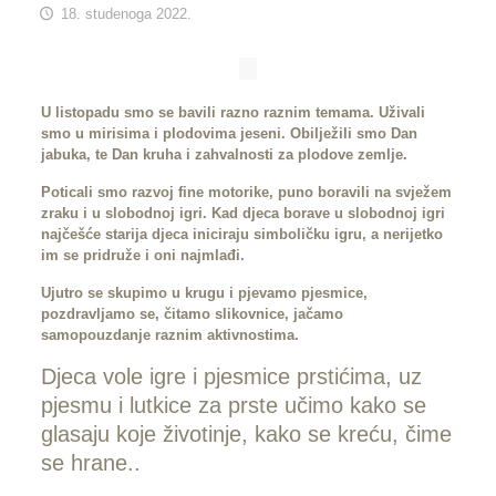
18. studenoga 2022.
U listopadu smo se bavili razno raznim temama. Uživali
smo u mirisima i plodovima jeseni. Obilježili smo Dan
jabuka, te Dan kruha i zahvalnosti za plodove zemlje.
Poticali smo razvoj fine motorike, puno boravili na svježem
zraku i u slobodnoj igri. Kad djeca borave u slobodnoj igri
najčešće starija djeca iniciraju simboličku igru, a nerijetko
im se pridruže i oni najmlađi.
Ujutro se skupimo u krugu i pjevamo pjesmice,
pozdravljamo se, čitamo slikovnice, jačamo
samopouzdanje raznim aktivnostima.
Djeca vole igre i pjesmice prstićima, uz
pjesmu i lutkice za prste učimo kako se
glasaju koje životinje, kako se kreću, čime
se hrane..