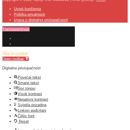
Uvjeti korištenja
Politika privatnosti
Izjava o digitalnoj pristupačnosti
Transparentnost
Skip to content
Open toolbar
Digitalna pristupačnost
Povećaj tekst
Smanji tekst
Sivi tonovi
Visok kontrast
Negativni kontrast
Svijetla pozadina
Linkovi podcrtani
Čitljiv font
Reset