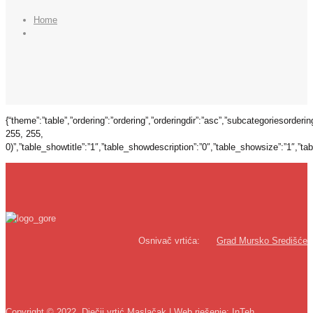
Home
{“theme”:”table”,”ordering”:”ordering”,”orderingdir”:”asc”,”subcategoriesorder
255, 255,
0)”,”table_showtitle”:”1″,”table_showdescription”:”0″,”table_showsize”:”1″,”
Osnivač vrtića:
Grad Mursko Središće
Copyright © 2022. Dječji vrtić Maslačak | Web rješenje:
InTeh