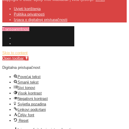
Uvjeti korištenja
Politika privatnosti
Izjava o digitalnoj pristupačnosti
Transparentnost
Skip to content
Open toolbar
Digitalna pristupačnost
Povećaj tekst
Smanji tekst
Sivi tonovi
Visok kontrast
Negativni kontrast
Svijetla pozadina
Linkovi podcrtani
Čitljiv font
Reset