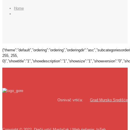
Home
{“theme”:”default”,”ordering”:”ordering”,”orderingdir”:”asc”,”subcategoriesord
255, 255,
0)”,”showtitle”:”1″,”showdescription”:”1″,”showsize”:”1″,”showversion”:”0″,”s
Osnivač vrtića:
Grad Mursko Središće
Copyright © 2022. Dječji vrtić Maslačak | Web rješenje:
InTeh